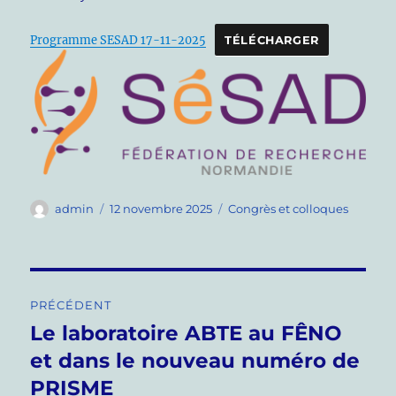
Programme SESAD 17-11-2025
TÉLÉCHARGER
Auteur
Publié
Catégories
admin
12 novembre 2025
Congrès et colloques
le
Navigation
PRÉCÉDENT
de
Le laboratoire ABTE au FÊNO
Publication
précédente :
et dans le nouveau numéro de
l’article
PRISME