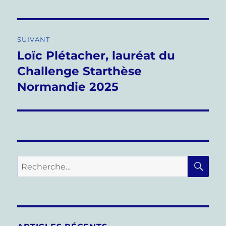
SUIVANT
Loïc Plétacher, lauréat du
Publication
suivante :
Challenge Starthèse
Normandie 2025
RE
Recherche
pour :