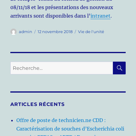
08/11/18 et les présentations des nouveaux
arrivants sont disponibles dans l’
intranet
.
Auteur
Publié
Catégories
admin
12 novembre 2018
Vie de l'unité
le
RE
Recherche
pour :
ARTICLES RÉCENTS
Offre de poste de technicien.ne CDD :
Caractérisation de souches d’Escherichia coli