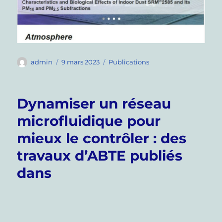
Auteur
Publié
Catégories
admin
9 mars 2023
Publications
le
Dynamiser un réseau
microfluidique pour
mieux le contrôler : des
travaux d’ABTE publiés
dans