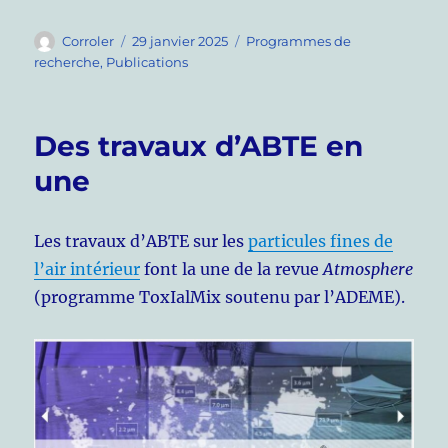
Auteur
Publié
Catégories
Corroler
29 janvier 2025
Programmes de
le
recherche
,
Publications
Des travaux d’ABTE en
une
Les travaux d’ABTE sur les
particules fines de
l’air intérieur
font la une de la revue
Atmosphere
(programme ToxIalMix soutenu par l’ADEME).