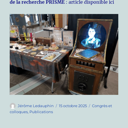
de la recherche PRISME
: article disponible ici
Auteur
Publié
Catégories
Jérôme Ledauphin
15 octobre 2025
Congrès et
le
colloques
,
Publications