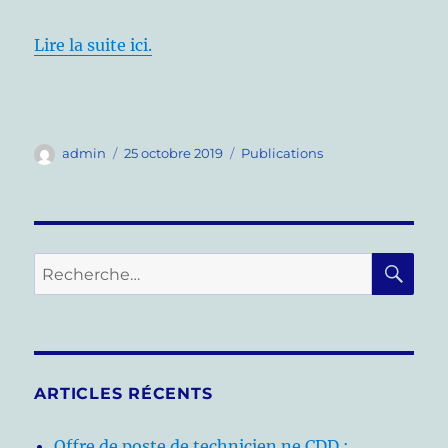
Lire la suite ici.
Auteur
Publié
Catégories
admin
25 octobre 2019
Publications
le
RE
Recherche
pour :
ARTICLES RÉCENTS
Offre de poste de technicien.ne CDD :