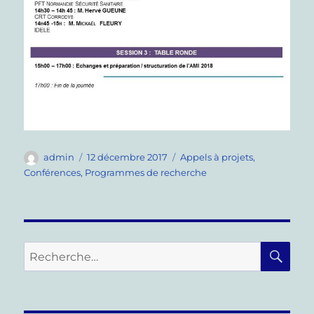
Auteur
Publié
Catégories
admin
12 décembre 2017
Appels à projets
,
le
Conférences
,
Programmes de recherche
RE
Recherche
pour :