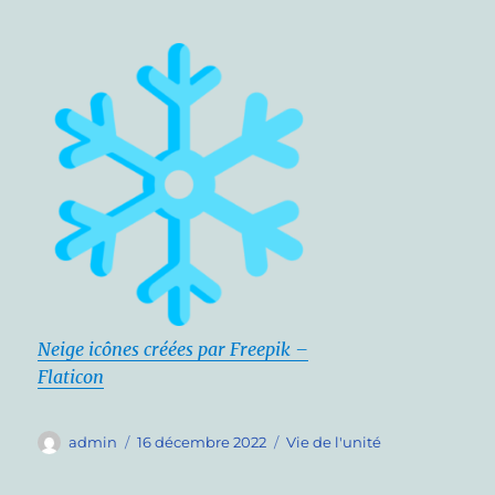
Neige icônes créées par Freepik –
Flaticon
Auteur
Publié
Catégories
admin
16 décembre 2022
Vie de l'unité
le