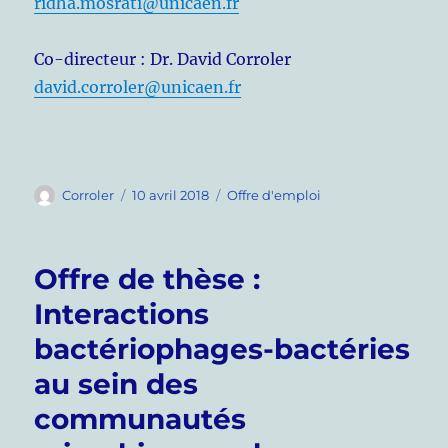
ridha.mosrati@unicaen.fr
Co-directeur : Dr. David Corroler
david.corroler@unicaen.fr
Auteur
Publié
Catégories
Corroler
10 avril 2018
Offre d'emploi
le
Offre de thèse :
Interactions
bactériophages-bactéries
au sein des
communautés