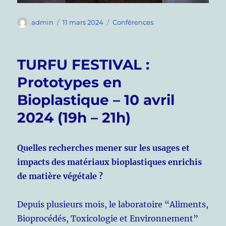
Auteur
Publié
Catégories
admin
11 mars 2024
Conférences
le
TURFU FESTIVAL :
Prototypes en
Bioplastique – 10 avril
2024 (19h – 21h)
Quelles recherches mener sur les usages et
impacts des matériaux bioplastiques enrichis
de matière végétale ?
Depuis plusieurs mois, le laboratoire “Aliments,
Bioprocédés, Toxicologie et Environnement”