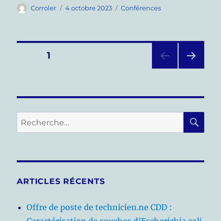
Auteur
Publié
Catégories
Corroler
4 octobre 2023
Conférences
le
Pagination
PAGE
1
PAG
des
E
SUIV
publications
ANT
E
RE
Recherche
pour :
ARTICLES RÉCENTS
Offre de poste de technicien.ne CDD :