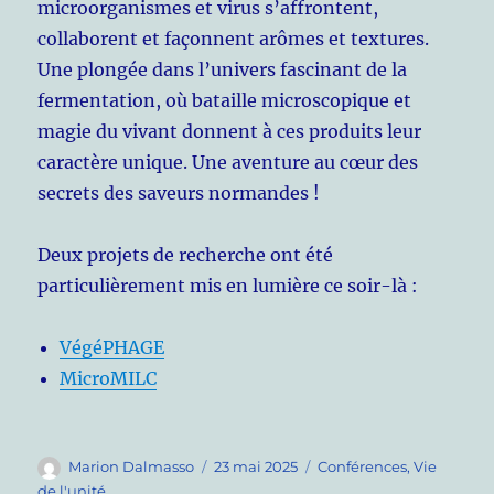
microorganismes et virus s’affrontent,
collaborent et façonnent arômes et textures.
Une plongée dans l’univers fascinant de la
fermentation, où bataille microscopique et
magie du vivant donnent à ces produits leur
caractère unique. Une aventure au cœur des
secrets des saveurs normandes !
Deux projets de recherche ont été
particulièrement mis en lumière ce soir-là :
VégéPHAGE
MicroMILC
Auteur
Publié
Catégories
Marion Dalmasso
23 mai 2025
Conférences
,
Vie
le
de l'unité