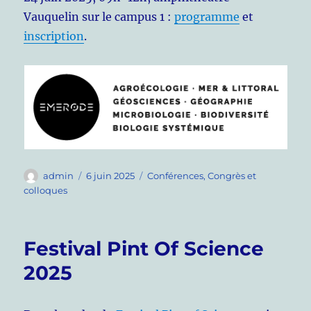
Vauquelin sur le campus 1 :
programme
et
inscription
.
Auteur
Publié
Catégories
admin
6 juin 2025
Conférences
,
Congrès et
le
colloques
Festival Pint Of Science
2025