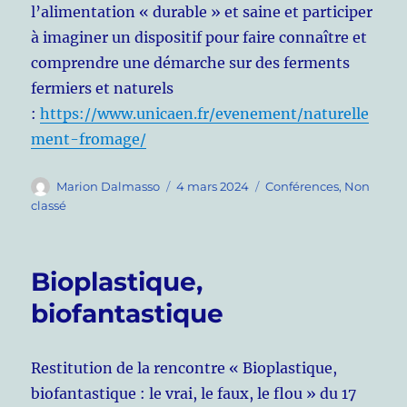
l’alimentation « durable » et saine et participer
à imaginer un dispositif pour faire connaître et
comprendre une démarche sur des ferments
fermiers et naturels
:
https://www.unicaen.fr/evenement/naturelle
ment-fromage/
Auteur
Publié
Catégories
Marion Dalmasso
4 mars 2024
Conférences
,
Non
le
classé
Bioplastique,
biofantastique
Restitution de la rencontre « Bioplastique,
biofantastique : le vrai, le faux, le flou » du 17