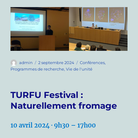
Auteur
Publié
Catégories
admin
2 septembre 2024
Conférences
,
le
Programmes de recherche
,
Vie de l'unité
TURFU Festival :
Naturellement fromage
10 avril 2024 · 9h30 – 17h00