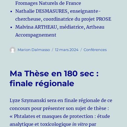
Fromages Naturels de France
Nathalie DESMASURES, enseignante-
chercheuse, coordinatrice du projet PROSE
Malvina ARTHEAU, médiatrice, Artheau
Accompagnement
Auteur
Publié
Catégories
Marion Dalmasso
12 mars 2024
Conférences
le
Ma Thèse en 180 sec :
finale régionale
Lyze Szymanski sera en finale régionale de ce
concours pour présenter son sujet de thèse :
« Phtalates et masques de protection : étude
analytique et toxicologique
in vitro
par