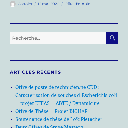
Auteur
Publié
Catégories
Corroler
12 mai 2020
Offre d'emploi
le
RE
Recherche
pour :
ARTICLES RÉCENTS
Offre de poste de technicien.ne CDD :
Caractérisation de souches d’Escherichia coli
– projet EFFAS – ABTE / Dynamicure
Offre de Thèse – Projet BIOHAP²
Soutenance de thèse de Loïc Pletacher
Deux Offres de Stage Master 1