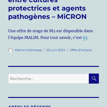
protectrices et agents
pathogènes – MiCRON
Une offre de stage de M2 est disponible dans
l’équipe MALIM. Pour tout savoir, c’est
ici
.
Auteur
Publié
Catégories
Marion Dalmasso
20 juin 2024
Offre d'emploi
le
RE
Recherche
pour :