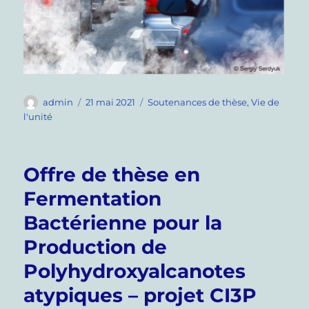
Auteur
Publié
Catégories
admin
21 mai 2021
Soutenances de thèse
,
Vie de
le
l'unité
Offre de thèse en
Fermentation
Bactérienne pour la
Production de
Polyhydroxyalcanotes
atypiques – projet CI3P