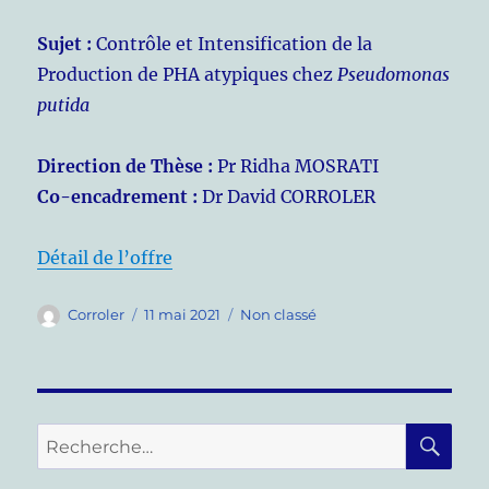
Sujet :
Contrôle et Intensification de la
Production de PHA atypiques chez
Pseudomonas
putida
Direction de Thèse :
Pr Ridha MOSRATI
Co-encadrement :
Dr David CORROLER
Détail de l’offre
Auteur
Publié
Catégories
Corroler
11 mai 2021
Non classé
le
RE
Recherche
pour :