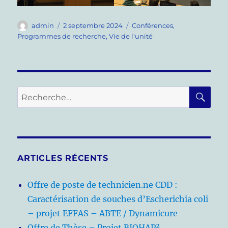
Auteur
Publié
Catégories
admin
2 septembre 2024
Conférences
,
le
Programmes de recherche
,
Vie de l'unité
RE
Recherche
pour :
ARTICLES RÉCENTS
Offre de poste de technicien.ne CDD :
Caractérisation de souches d’Escherichia coli
– projet EFFAS – ABTE / Dynamicure
Offre de Thèse – Projet BIOHAP²