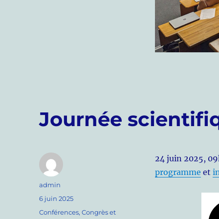
Journée scientif
24 juin 2025, 09
programme
et
i
Auteur
admin
Publié
6 juin 2025
le
Catégories
Conférences
,
Congrès et