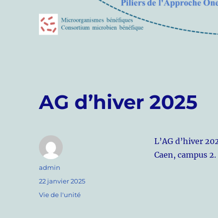
AG d’hiver 2025
L’AG d’hiver 202
Caen, campus 2.
Auteur
admin
Publié
22 janvier 2025
le
Catégories
Vie de l'unité