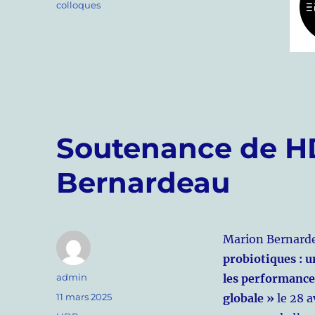
colloques
Soutenance de H
Bernardeau
Marion Bernarde
probiotiques : u
Auteur
admin
les performance
Publié
11 mars 2025
globale »
le 28 a
le