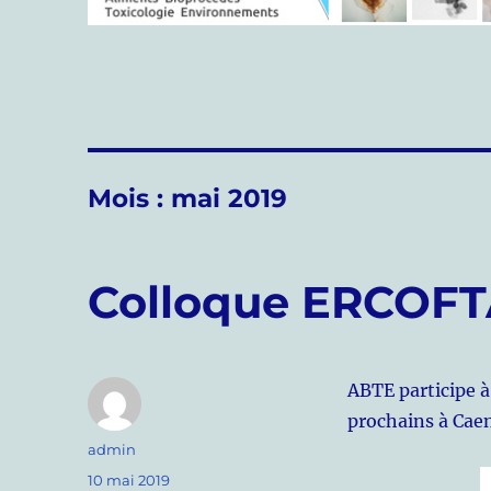
Mois :
mai 2019
Colloque ERCOF
ABTE participe à
prochains à Caen
Auteur
admin
Publié
10 mai 2019