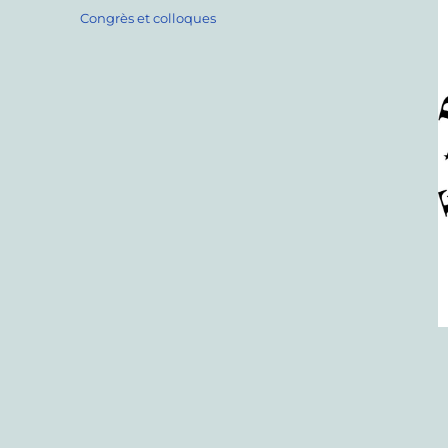
le
Catégories
Congrès et colloques