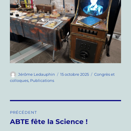
Auteur
Publié
Catégories
Jérôme Ledauphin
15 octobre 2025
Congrès et
le
colloques
,
Publications
Navigation
PRÉCÉDENT
de
ABTE fête la Science !
Publication
précédente :