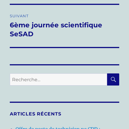
l’article
SUIVANT
6ème journée scientifique
Publication
suivante :
SeSAD
RE
Recherche
pour :
ARTICLES RÉCENTS