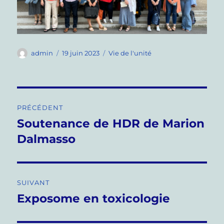
Auteur
Publié
Catégories
admin
19 juin 2023
Vie de l'unité
le
Navigation
PRÉCÉDENT
de
Soutenance de HDR de Marion
Publication
précédente :
Dalmasso
l’article
SUIVANT
Exposome en toxicologie
Publication
suivante :