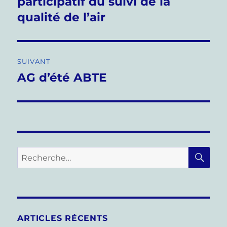
participatif du suivi de la
l’article
qualité de l’air
SUIVANT
AG d’été ABTE
Publication
suivante :
RE
Recherche
pour :
ARTICLES RÉCENTS