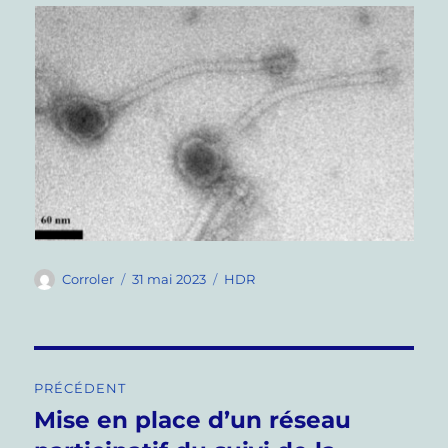
Auteur
Publié
Catégories
Corroler
31 mai 2023
HDR
le
Navigation
PRÉCÉDENT
de
Mise en place d’un réseau
Publication
précédente :