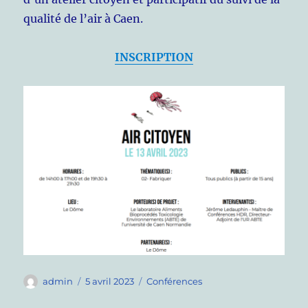
qualité de l’air à Caen.
INSCRIPTION
Auteur
Publié
Catégories
admin
5 avril 2023
Conférences
le