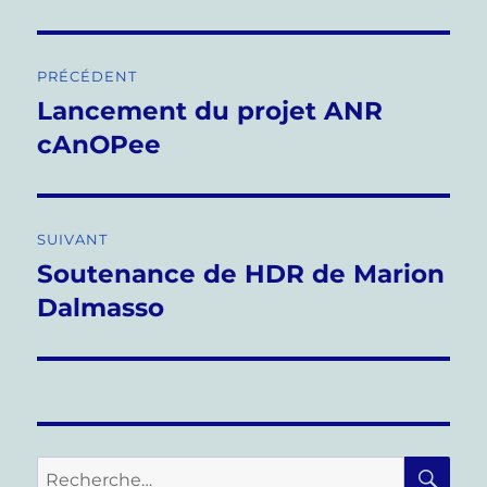
Navigation
PRÉCÉDENT
de
Lancement du projet ANR
Publication
précédente :
cAnOPee
l’article
SUIVANT
Soutenance de HDR de Marion
Publication
suivante :
Dalmasso
RE
Recherche