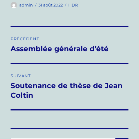
Auteur
Publié
Catégories
admin
31 août 2022
HDR
le
Navigation
PRÉCÉDENT
de
Assemblée générale d’été
Publication
précédente :
l’article
SUIVANT
Soutenance de thèse de Jean
Publication
suivante :
Coltin