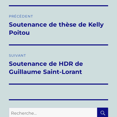
Navigation
PRÉCÉDENT
de
Soutenance de thèse de Kelly
Publication
précédente :
Poitou
l’article
SUIVANT
Soutenance de HDR de
Publication
suivante :
Guillaume Saint-Lorant
RE
Recherche