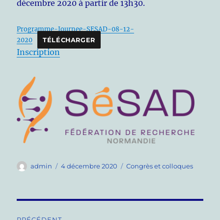
décembre 2020 à partir de 13h30.
Programme-Journee-SESAD-08-12-
2020
TÉLÉCHARGER
Inscription
Auteur
Publié
Catégories
admin
4 décembre 2020
Congrès et colloques
le
Navigation
PRÉCÉDENT