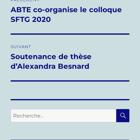
de
ABTE co-organise le colloque
Publication
précédente :
SFTG 2020
l’article
SUIVANT
Soutenance de thèse
Publication
suivante :
d’Alexandra Besnard
RE
Recherche
pour :