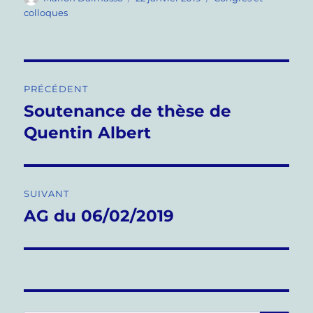
le
colloques
Navigation
PRÉCÉDENT
de
Soutenance de thèse de
Publication
précédente :
Quentin Albert
l’article
SUIVANT
AG du 06/02/2019
Publication
suivante :