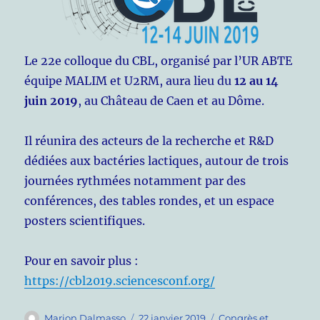
Le 22e colloque du CBL, organisé par l’UR ABTE
équipe MALIM et U2RM, aura lieu du
12 au 14
juin 2019
, au Château de Caen et au Dôme.
Il réunira des acteurs de la recherche et R&D
dédiées aux bactéries lactiques, autour de trois
journées rythmées notamment par des
conférences, des tables rondes, et un espace
posters scientifiques.
Pour en savoir plus :
https://cbl2019.sciencesconf.org/
Auteur
Publié
Catégories
Marion Dalmasso
22 janvier 2019
Congrès et