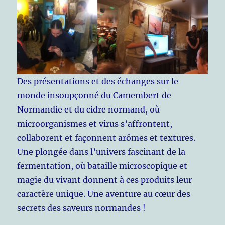
Des présentations et des échanges sur le
monde insoupçonné du Camembert de
Normandie et du cidre normand, où
microorganismes et virus s’affrontent,
collaborent et façonnent arômes et textures.
Une plongée dans l’univers fascinant de la
fermentation, où bataille microscopique et
magie du vivant donnent à ces produits leur
caractère unique. Une aventure au cœur des
secrets des saveurs normandes !