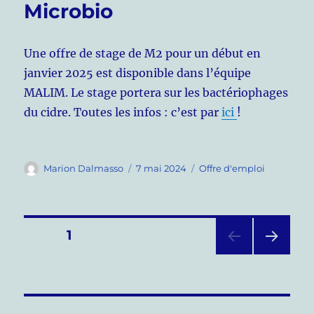
Microbio
Une offre de stage de M2 pour un début en
janvier 2025 est disponible dans l’équipe
MALIM. Le stage portera sur les bactériophages
du cidre. Toutes les infos : c’est par
ici
!
Auteur
Publié
Catégories
Marion Dalmasso
7 mai 2024
Offre d'emploi
le
Pagination
PAGE
1
PAG
des
E
SUIV
publications
ANT