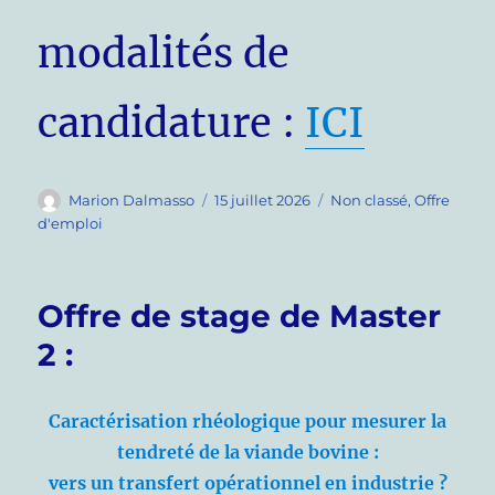
modalités de
candidature :
ICI
Auteur
Publié
Catégories
Marion Dalmasso
15 juillet 2026
Non classé
,
Offre
le
d'emploi
Offre de stage de Master
2 :
Caractérisation rhéologique pour mesurer la
tendreté de la viande bovine :
vers un transfert opérationnel en industrie ?