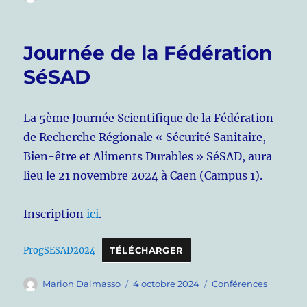
le
Journée de la Fédération
SéSAD
La 5ème Journée Scientifique de la Fédération
de Recherche Régionale « Sécurité Sanitaire,
Bien-être et Aliments Durables » SéSAD, aura
lieu le 21 novembre 2024 à Caen (Campus 1).
Inscription
ici
.
ProgSESAD2024
TÉLÉCHARGER
Auteur
Publié
Catégories
Marion Dalmasso
4 octobre 2024
Conférences
le