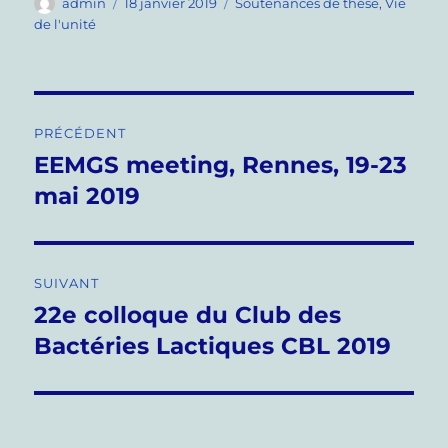
Auteur
Publié
Catégories
admin
18 janvier 2019
Soutenances de thèse
,
Vie
le
de l'unité
Navigation
PRÉCÉDENT
de
EEMGS meeting, Rennes, 19-23
Publication
précédente :
mai 2019
l’article
SUIVANT
22e colloque du Club des
Publication
suivante :
Bactéries Lactiques CBL 2019