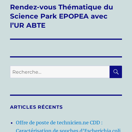
Rendez-vous Thématique du
Publication
suivante :
Science Park EPOPEA avec
l’UR ABTE
RE
Recherche
pour :
ARTICLES RÉCENTS
Offre de poste de technicien.ne CDD :
Caractérisation de souches d’Escherichia coli