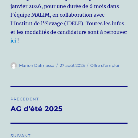
janvier 2026, pour une durée de 6 mois dans
l’équipe MALIM, en collaboration avec
l’Institut de l’élevage (IDELE). Toutes les infos
et les modalités de candidature sont à retrouver
ici
!
Auteur
Publié
Catégories
Marion Dalmasso
27 août 2025
Offre d'emploi
le
Navigation
PRÉCÉDENT
de
AG d’été 2025
Publication
précédente :
l’article
SUIVANT