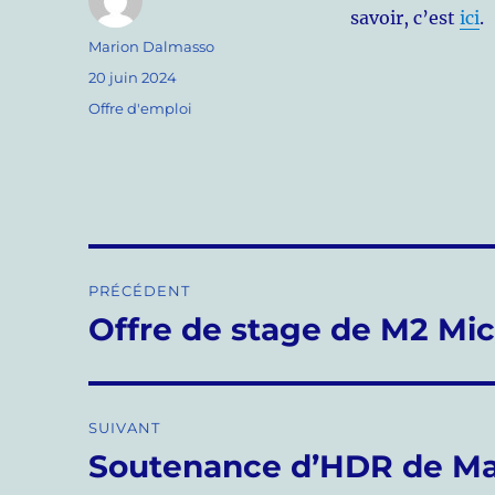
savoir, c’est
ici
.
Auteur
Marion Dalmasso
Publié
20 juin 2024
le
Catégories
Offre d'emploi
Navigation
PRÉCÉDENT
de
Offre de stage de M2 Mic
Publication
précédente :
l’article
SUIVANT
Soutenance d’HDR de Ma
Publication
suivante :