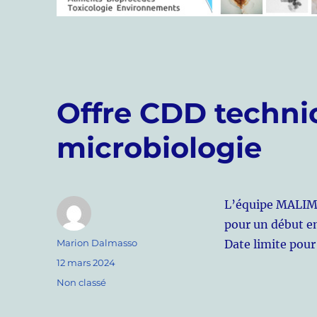
Offre CDD techni
microbiologie
L’équipe MALIM 
pour un début en
Auteur
Marion Dalmasso
Date limite pour
Publié
12 mars 2024
le
Catégories
Non classé