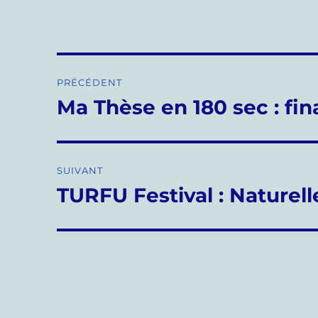
Navigation
PRÉCÉDENT
de
Ma Thèse en 180 sec : fin
Publication
précédente :
l’article
SUIVANT
TURFU Festival : Nature
Publication
suivante :