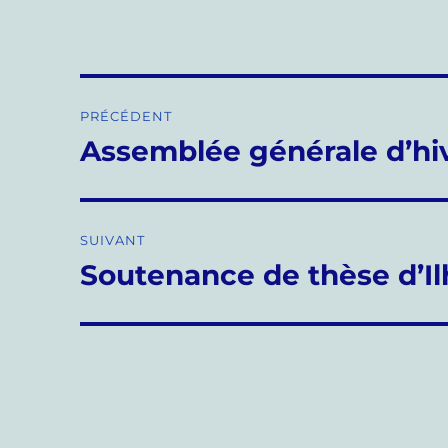
Navigation
PRÉCÉDENT
de
Assemblée générale d’hi
Publication
précédente :
l’article
SUIVANT
Soutenance de thèse d’I
Publication
suivante :