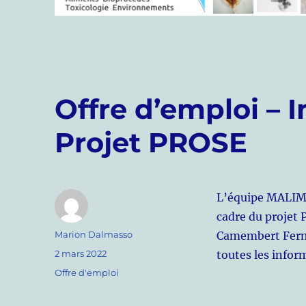
Offre d’emploi – 
Projet PROSE
L’équipe MALIM 
cadre du projet
Auteur
Marion Dalmasso
Camembert Fermi
Publié
2 mars 2022
toutes les infor
le
Catégories
Offre d'emploi