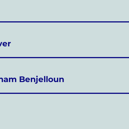
ver
lham Benjelloun