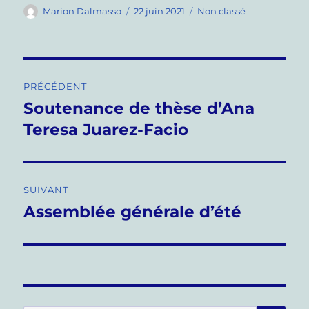
Auteur
Publié
Catégories
Marion Dalmasso
22 juin 2021
Non classé
le
Navigation
PRÉCÉDENT
de
Soutenance de thèse d’Ana
Publication
précédente :
Teresa Juarez-Facio
l’article
SUIVANT
Assemblée générale d’été
Publication
suivante :