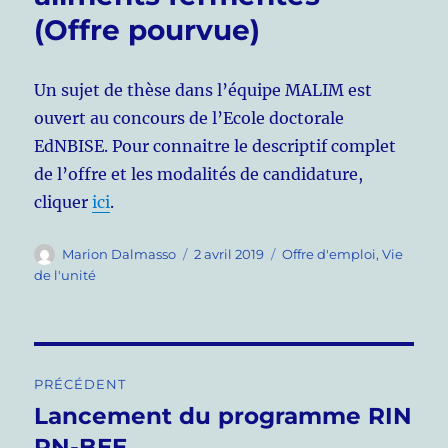
(Offre pourvue)
Un sujet de thèse dans l’équipe MALIM est
ouvert au concours de l’Ecole doctorale
EdNBISE. Pour connaitre le descriptif complet
de l’offre et les modalités de candidature,
cliquer
ici
.
Auteur
Publié
Catégories
Marion Dalmasso
2 avril 2019
Offre d'emploi
,
Vie
le
de l'unité
Navigation
PRÉCÉDENT
de
Lancement du programme RIN
Publication
précédente :
RN-BEE