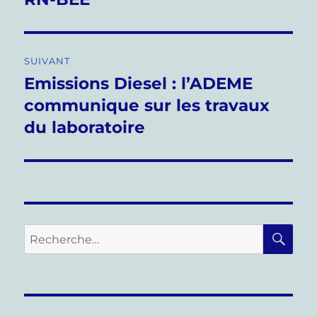
l’article
SUIVANT
Emissions Diesel : l’ADEME
Publication
suivante :
communique sur les travaux
du laboratoire
RE
Recherche
pour :