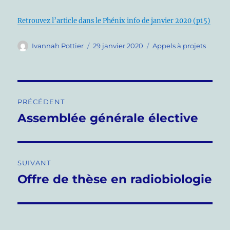
Retrouvez l’article dans le Phénix info de janvier 2020 (p15)
Auteur
Publié
Catégories
Ivannah Pottier
29 janvier 2020
Appels à projets
le
Navigation
PRÉCÉDENT
de
Assemblée générale élective
Publication
précédente :
l’article
SUIVANT
Offre de thèse en radiobiologie
Publication
suivante :