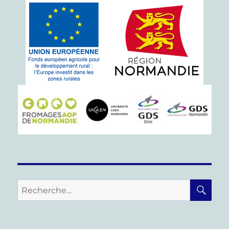
RE
Recherche
pour :